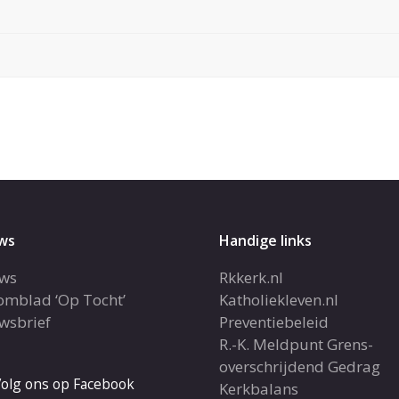
ws
Handige links
ws
Rkkerk.nl
omblad ‘Op Tocht’
Katholiekleven.nl
wsbrief
Preventiebeleid
R.-K. Meldpunt Grens-
overschrijdend Gedrag
olg ons op Facebook
Kerkbalans