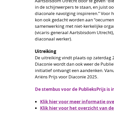
Aartsbisdom Utrecht door te geven “di
in de schijnwerpers te staan, en juist o
diaconale navolging inspireren.” Voor h
kon ook gedacht worden aan “oecumenis
samenwerking met niet-kerkelijke org
(vicaris-generaal Aartsbisdom Utrecht),
diaconaal werker).
Uitreiking
De uitreiking vindt plaats op zaterdag 
Diaconie wordt dan ook weer de Publiek
initiatief ontvangt een aandenken. Van
Ariëns Prijs voor Diaconie 2025.
De stembus voor de PublieksPrijs is 
Klik hier voor meer informatie o
Klik hier voor het overzicht van d