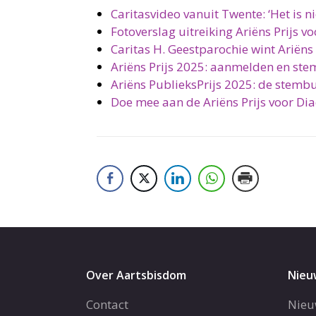
Caritasvideo vanuit Twente: ‘Het is nie
Fotoverslag uitreiking Ariëns Prijs v
Caritas H. Geestparochie wint Ariëns 
Ariëns Prijs 2025: aanmelden en st
Ariëns PublieksPrijs 2025: de stemb
Doe mee aan de Ariëns Prijs voor Di
Over Aartsbisdom
Nieu
Contact
Nieu