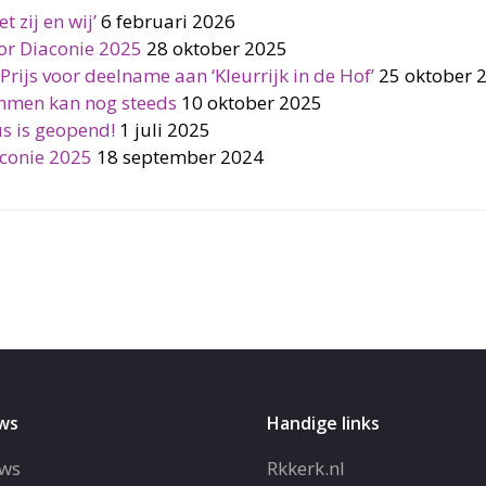
t zij en wij’
6 februari 2026
oor Diaconie 2025
28 oktober 2025
Prijs voor deelname aan ‘Kleurrijk in de Hof’
25 oktober 
emmen kan nog steeds
10 oktober 2025
us is geopend!
1 juli 2025
aconie 2025
18 september 2024
ws
Handige links
ws
Rkkerk.nl