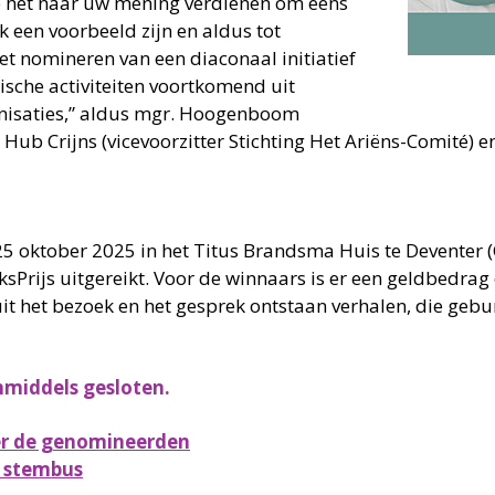
e het naar uw mening verdienen om eens
ok een voorbeeld zijn en aldus tot
et nomineren van een diaconaal initiatief
che activiteiten voortkomend uit
anisaties,” aldus mgr. Hoogenboom
 Hub Crijns (vicevoorzitter Stichting Het Ariëns-Comité) 
25 oktober 2025 in het Titus Brandsma Huis te Deventer (
sPrijs uitgereikt. Voor de winnaars is er een geldbedra
uit het bezoek en het gesprek ontstaan verhalen, die geb
inmiddels gesloten.
ver de genomineerden
e stembus