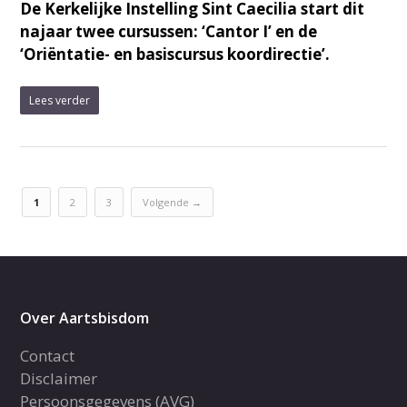
De Kerkelijke Instelling Sint Caecilia start dit
najaar twee cursussen: ‘Cantor I’ en de
‘Oriëntatie- en basiscursus koordirectie’.
Lees verder
1
2
3
Volgende →
Over Aartsbisdom
Contact
Disclaimer
Persoonsgegevens (AVG)