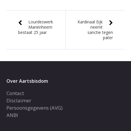
Lourdeswerk
Kardinaal Eijk
Mariënheem
neemt
bestaat 25 jaar
sanctie tegen
pater
Over Aartsbisdom
Contact
Disclaimer
Persoonsgegevens (AVG)
ANBI