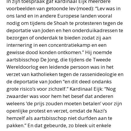
In zijn toespraak gaf kardinaal Eijk meerdere
voorbeelden van getoonde lev (moed): “Lev was in
ons land en in andere Europese landen vooral
nodig om tijdens de Shoah te protesteren tegen de
deportatie van Joden en hen onderduikadressen te
bezorgen of onderdak te bieden zodat zij aan
internering in een concentratiekamp en een
gewisse dood konden ontkomen.” Hij noemde
aartsbisschop De Jong, die tijdens de Tweede
Wereldoorlog een leidende persoon was in het
verzet van katholieken tegen de rassenideologie en
de deportatie van Joden “en dit deed ondanks
grote risico’s voor zichzelf.” Kardinaal Eijk: “Nog
zwaarder was voor hem het besef dat anderen
weleens ‘de prijs zouden moeten betalen’ voor zijn
openlijke protest en verzet, omdat de Nazi’s
hemzelf als aartsbisschop niet durfden aan te
pakken.” En dat gebeurde, zo bleek uit enkele