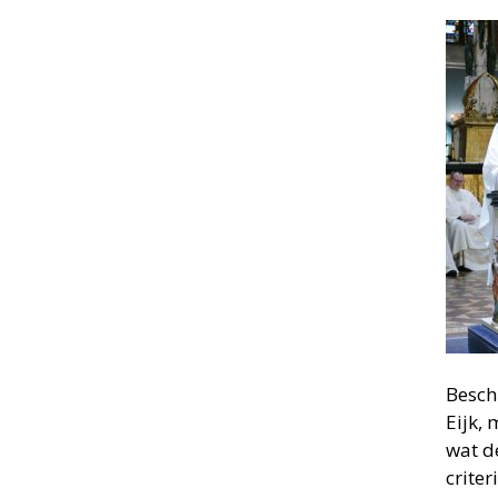
Beschi
Eijk,
wat d
crite