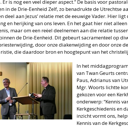
. Er is nog een veel dieper aspect.” De basis voor pastoral
en in de Drie-Eenheid Zelf, zo benadrukte de Utrechtse aa
n deel aan Jezus’ relatie met de eeuwige Vader. Hier ligt 
ing en herijking van ons leven. En het gaat hier niet allee
kenis, maar om een reëel deelnemen aan die relatie tusse
binnen de Drie-Eenheid. Dit gebeurt sacramenteel op div
priesterwijding, door onze diakenwijding en door onze 
istie, die daardoor bron en hoogtepunt van het christelijk
In het middagprogram
van Twan Geurts centr
Paus, Adrianus van Ut
Mgr. Woorts lichtte k
gekozen voor een Kerkh
onderwerp: “Kennis va
Kerkgeschiedenis en d
inzicht vormt ons, helpt
Kennis van de Kerkges