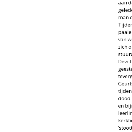
aan d
geled
man di
Tijde
paaie
van w
zich o
stuur
Devot
geest
teverg
Geurt
tijden
dood 
en bij
leerl
kerkh
‘stoo