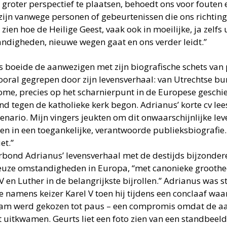
 groter perspectief te plaatsen, behoedt ons voor fouten 
zijn vanwege personen of gebeurtenissen die ons richting
 zien hoe de Heilige Geest, vaak ook in moeilijke, ja zelfs 
ndigheden, nieuwe wegen gaat en ons verder leidt.”
s boeide de aanwezigen met zijn biografische schets van 
ooral gegrepen door zijn levensverhaal: van Utrechtse b
ome, precies op het scharnierpunt in de Europese geschie
nd tegen de katholieke kerk begon. Adrianus’ korte cv lees
enario. Mijn vingers jeukten om dit onwaarschijnlijke leve
en in een toegankelijke, verantwoorde publieksbiografie.
et.”
erbond Adrianus’ levensverhaal met de destijds bijzondere
ieuze omstandigheden in Europa, “met canonieke groothe
 V en Luther in de belangrijkste bijrollen.” Adrianus was
 namens keizer Karel V toen hij tijdens een conclaaf waar
am werd gekozen tot paus – een compromis omdat de a
et uitkwamen. Geurts liet een foto zien van een standbeel