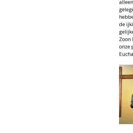
alleen
geleg
hebbe
de ijk
gelij
Zoon 
onze 
Euchar