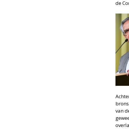
de Co
Achte
brons
van d
gewee
overl