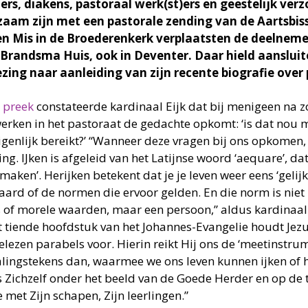
ters, diakens, pastoraal werk(st)ers en geestelijk verz
aam zijn met een pastorale zending van de Aartsbis
n Mis in de Broederenkerk verplaatsten de deelnemer
 Brandsma Huis, ook in Deventer. Daar hield aanslui
ezing naar aanleiding van zijn recente biografie over
n
preek
constateerde kardinaal Eijk dat bij menigeen na zo’
werken in het pastoraat de gedachte opkomt: ‘is dat nou m
igenlijk bereikt?’ “Wanneer deze vragen bij ons opkomen, 
ing. IJken is afgeleid van het Latijnse woord ‘aequare’, da
kmaken’. Herijken betekent dat je je leven weer eens ‘geli
aard of de normen die ervoor gelden. En die norm is niet 
s of morele waarden, maar een persoon,” aldus kardinaal 
et tiende hoofdstuk van het Johannes-Evangelie houdt Jez
elezen parabels voor. Hierin reikt Hij ons de ‘meetinstru
lingstekens dan, waarmee we ons leven kunnen ijken of he
s Zichzelf onder het beeld van de Goede Herder en op de 
e met Zijn schapen, Zijn leerlingen.”