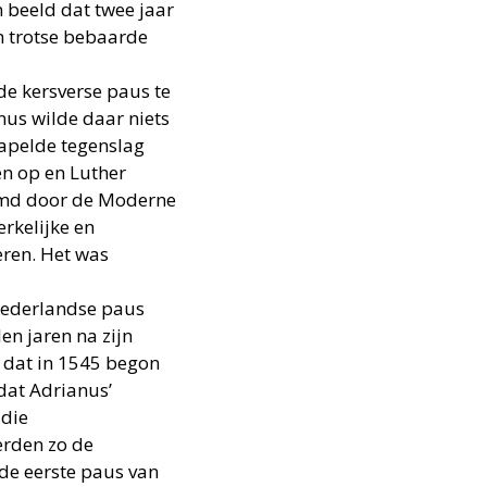
n beeld dat twee jaar
n trotse bebaarde
de kersverse paus te
nus wilde daar niets
tapelde tegenslag
en op en Luther
ormd door de Moderne
erkelijke en
eren. Het was
Nederlandse paus
len jaren na zijn
, dat in 1545 begon
 dat Adrianus’
 die
erden zo de
 de eerste paus van