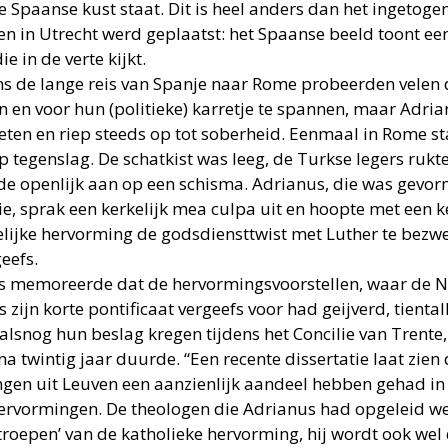
e Spaanse kust staat. Dit is heel anders dan het ingetoge
en in Utrecht werd geplaatst: het Spaanse beeld toont ee
e in de verte kijkt.
ns de lange reis van Spanje naar Rome probeerden velen 
n en voor hun (politieke) karretje te spannen, maar Adria
eten en riep steeds op tot soberheid. Eenmaal in Rome s
p tegenslag. De schatkist was leeg, de Turkse legers rukt
de openlijk aan op een schisma. Adrianus, die was gev
ie, sprak een kerkelijk mea culpa uit en hoopte met een k
elijke hervorming de godsdiensttwist met Luther te bezw
eefs.
s memoreerde dat de hervormingsvoorstellen, waar de 
s zijn korte pontificaat vergeefs voor had geijverd, tiental
alsnog hun beslag kregen tijdens het Concilie van Trente
na twintig jaar duurde. “Een recente dissertatie laat zien
ingen uit Leuven een aanzienlijk aandeel hebben gehad in
ervormingen. De theologen die Adrianus had opgeleid w
ttroepen’ van de katholieke hervorming, hij wordt ook wel