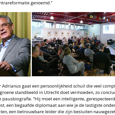
ntrareformatie genoemd.”
r Adrianus gaat een persoonlijkheid schuil die veel compl
groene standbeeld in Utrecht doet vermoeden, zo concl
e pausbiografie. “Hij moet een intelligente, gerespecteerd
st, een begaafde diplomaat aan wie je de lastigste ond
aten, een betrouwbare leider die zijn besluiten nauwgez