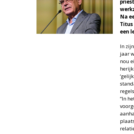
pries
werkz
Na ee
Titus
een l
In zij
jaar 
nou e
herijk
‘gelij
stand
regel
“In h
voorg
aanha
plaat
relati