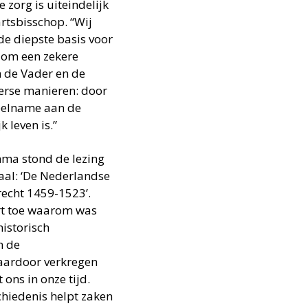
e zorg is uiteindelijk
rtsbisschop. “Wij
de diepste basis voor
n om een zekere
n de Vader en de
erse manieren: door
deelname aan de
 leven is.”
ma stond de lezing
aal: ‘De Nederlandse
recht 1459-1523’.
ort toe waarom was
istorisch
n de
aardoor verkregen
 ons in onze tijd.
chiedenis helpt zaken