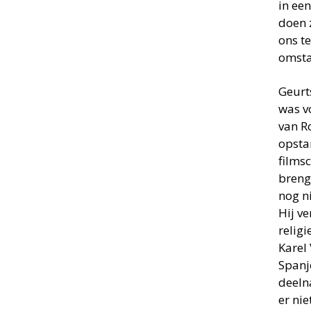
in een
doen 
ons te
omsta
Geurt
was v
van R
opsta
filmsc
breng
nog ni
Hij v
relig
Karel
Spanje
deeln
er ni