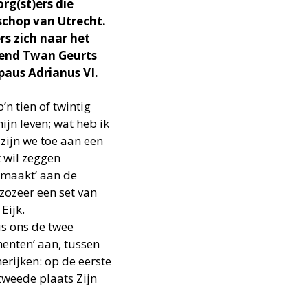
org(st)ers die
schop van Utrecht.
s zich naar het
tend Twan Geurts
 paus Adrianus VI.
n tien of twintig
ijn leven; wat heb ik
zijn we toe aan een
t wil zeggen
jkmaakt’ aan de
zozeer een set van
Eijk.
us ons de twee
menten’ aan, tussen
rijken: op de eerste
tweede plaats Zijn