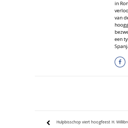
in Ro
verlo
van d
hoogg
bezwe
een t
Spanj
Hulpbisschop viert hoogfeest H. Willibro