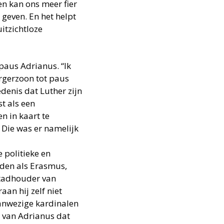
en kan ons meer fier
 geven. En het helpt
uitzichtloze
paus Adrianus. “Ik
urgerzoon tot paus
denis dat Luther zijn
t als een
n in kaart te
 Die was er namelijk
 politieke en
den als Erasmus,
 stadhouder van
aan hij zelf niet
anwezige kardinalen
d van Adrianus dat