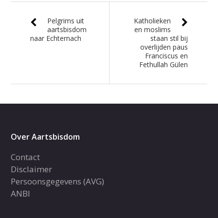
Pelgrims uit
Katholieken
aartsbisdom
en moslims
naar Echternach
staan stil bij
overlijden paus
Franciscus en
Fethullah Gülen
Over Aartsbisdom
Contact
Disclaimer
Persoonsgegevens (AVG)
ANBI