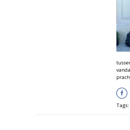
tussen
vanda
prach
Tags: