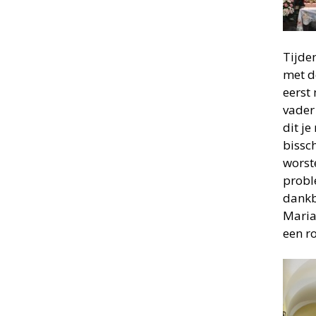
Tijde
met de
eerst
vader
dit je
bissc
worst
proble
dankb
Maria
een r