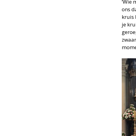
‘Wie m
ons d
kruis
je kru
geroe
zwaar
mome