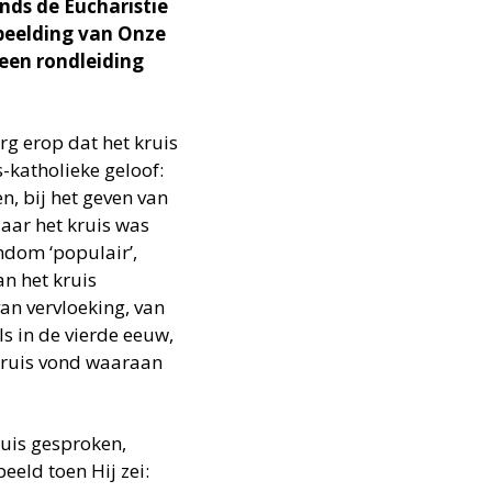
nds de Eucharistie
fbeelding van Onze
een rondleiding
rg erop dat het kruis
s-katholieke geloof:
en, bij het geven van
aar het kruis was
endom ‘populair’,
n het kruis
van vervloeking, van
s in de vierde eeuw,
 kruis vond waaraan
ruis gesproken,
eld toen Hij zei: