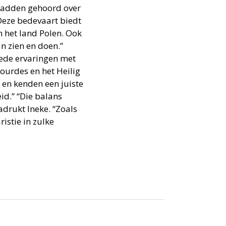
 hadden gehoord over
Deze bedevaart biedt
 het land Polen. Ook
an zien en doen.”
oede ervaringen met
urdes en het Heilig
 en kenden een juiste
id.” “Die balans
nadrukt Ineke. “Zoals
istie in zulke