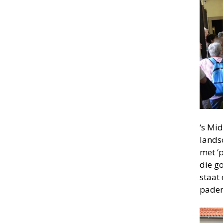
‘s Mi
lands
met ‘p
die g
staat 
paden