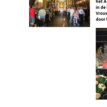
het A
in de
Vrouw
door 