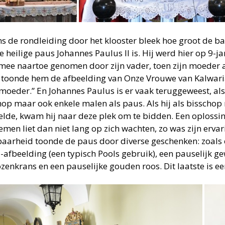
ns de rondleiding door het klooster bleek hoe groot de ba
 heilige paus Johannes Paulus II is. Hij werd hier op 9-jar
 mee naartoe genomen door zijn vader, toen zijn moeder a
 toonde hem de afbeelding van Onze Vrouwe van Kalwaria 
 moeder.” En Johannes Paulus is er vaak teruggeweest, als 
hop maar ook enkele malen als paus. Als hij als bisschop
elde, kwam hij naar deze plek om te bidden. Een oplossi
men liet dan niet lang op zich wachten, zo was zijn ervari
aarheid toonde de paus door diverse geschenken: zoals 
-afbeelding (een typisch Pools gebruik), een pauselijk g
ozenkrans en een pauselijke gouden roos. Dit laatste is e