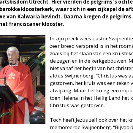
artsbisdom Utrecht. Hier vierden de pelgrims ‘s ochte
 barokke kloosterkerk, waar zich in een zijkapel de a
e van Kalwaria bevindt. Daarna kregen de pelgrims 
het franciscaner klooster.
In zijn preek wees pastor Swijnenbe
zeer breed verspreid is in het room
zoals bij het slaan van een kruistek
de zegen en in de kerkgebouwen. M
niet vanaf het begin van het christ
aldus Swijnenberg. “Christus was aa
gestorven, het kruis was een teken 
afwijzing. Maar het kreeg een impul
toen Helena in het Heilig Land het
Christus was gestorven.”
Toch heeft Jezus zelf ook over het k
memoreerde Swijnenberg. “Bijvoorbe